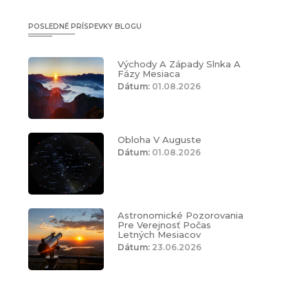
POSLEDNÉ PRÍSPEVKY BLOGU
Východy A Západy Slnka A
Fázy Mesiaca
Dátum:
01.08.2026
Obloha V Auguste
Dátum:
01.08.2026
Astronomické Pozorovania
Pre Verejnosť Počas
Letných Mesiacov
Dátum:
23.06.2026