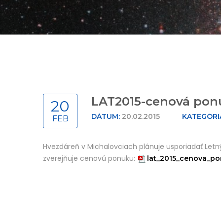
LAT2015-cenová pon
20
DÁTUM:
20.02.2015
KATEGÓRI
FEB
Hvezdáreň v Michalovciach plánuje usporiadať Letn
zverejňuje cenovú ponuku:
lat_2015_cenova_po