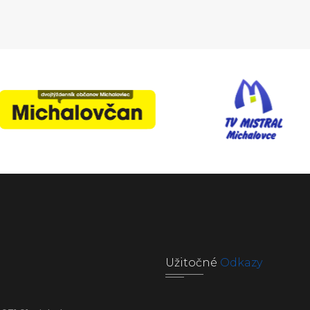
Užitočné
Odkazy