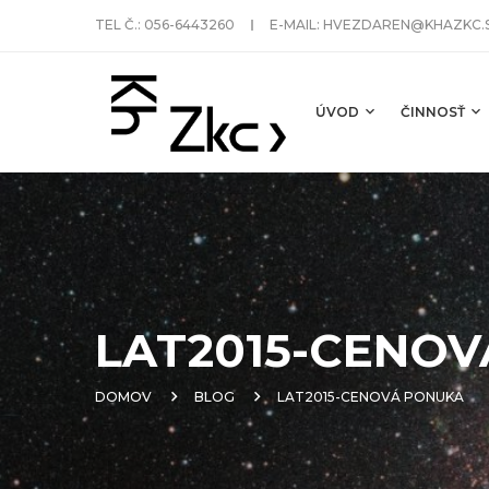
TEL Č.:
056-6443260
E-MAIL:
HVEZDAREN@KHAZKC.
ÚVOD
ČINNOSŤ
LAT2015-CENO
DOMOV
BLOG
LAT2015-CENOVÁ PONUKA