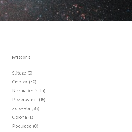
KATEGÓRIE
Súťaže
(5)
Činnosť
(36)
Nezaradené
(14)
Pozorovania
(15)
Zo sveta
(38)
Obloha
(13)
Podujatia
(0)