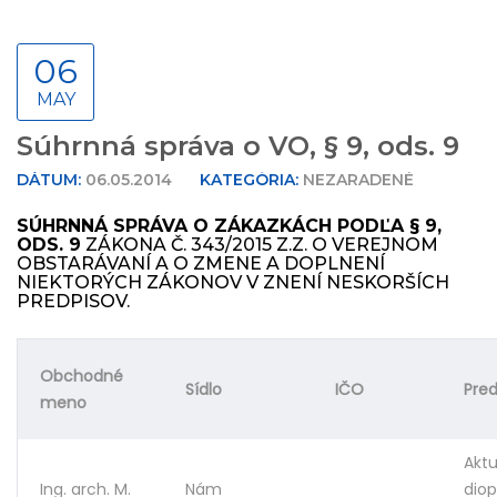
06
MAY
Súhrnná správa o VO, § 9, ods. 9
DÁTUM:
06.05.2014
KATEGÓRIA:
NEZARADENÉ
SÚHRNNÁ SPRÁVA O ZÁKAZKÁCH PODĽA § 9,
ODS. 9
ZÁKONA Č. 343/2015 Z.Z. O VEREJNOM
OBSTARÁVANÍ A O ZMENE A DOPLNENÍ
NIEKTORÝCH ZÁKONOV V ZNENÍ NESKORŠÍCH
PREDPISOV.
Obchodné
Sídlo
IČO
Pre
meno
Aktu
Ing. arch. M.
Nám
dio