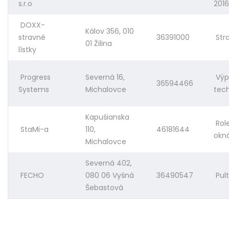
s.r.o
2016
DOXX-
Kálov 356, 010
stravné
36391000
Stra
01 Žilina
lístky
Progress
Severná 16,
Výp
36594466
Systems
Michalovce
tec
Kapušianska
Rol
StaMi-a
110,
46181644
okn
Michalovce
Severná 402,
FECHO
080 06 Vyšná
36490547
Pult
Šebastová