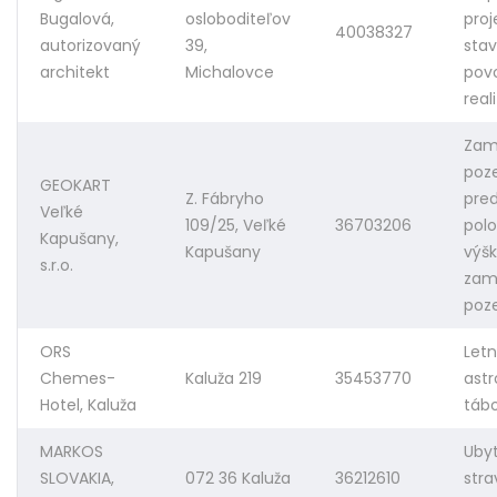
Bugalová,
osloboditeľov
proj
40038327
autorizovaný
39,
sta
architekt
Michalovce
povo
real
Zam
poz
GEOKART
Z. Fábryho
pre
Veľké
109/25, Veľké
36703206
pol
Kapušany,
Kapušany
výš
s.r.o.
zam
poz
ORS
Let
Chemes-
Kaluža 219
35453770
ast
Hotel, Kaluža
tábo
MARKOS
Uby
SLOVAKIA,
072 36 Kaluža
36212610
stra