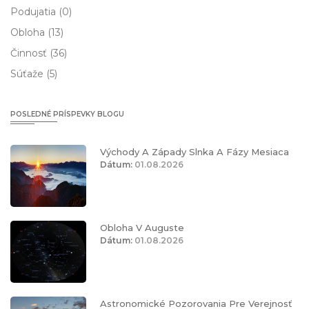
Podujatia
(0)
Obloha
(13)
Činnosť
(36)
Súťaže
(5)
POSLEDNÉ PRÍSPEVKY BLOGU
Východy A Západy Slnka A Fázy Mesiaca
Dátum:
01.08.2026
Obloha V Auguste
Dátum:
01.08.2026
Astronomické Pozorovania Pre Verejnosť