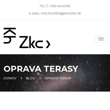
TEL Č.:
056-6443260
E-MAIL:
HVEZDAREN@KHAZKC.SK
OPRAVA TERASY
DOMOV
BLOG
OPRAVA TERASY