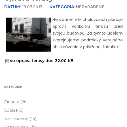
DÁTUM:
19.07.2013
KATEGÓRIA:
NEZARADENÉ
Hvezdáreň v Michalovciach plánuje
opraviť vonkajšiu terasu pred
svojou budovou.
Za týmto účelom
zverejňujeme podmieky verejného
obstarávania v priloženej tabuľke:
vo oprava terasy.doc
32.00 KB
KATEGÓRIE
Činnosť
(36)
Súťaže
(5)
Nezaradené
(14)