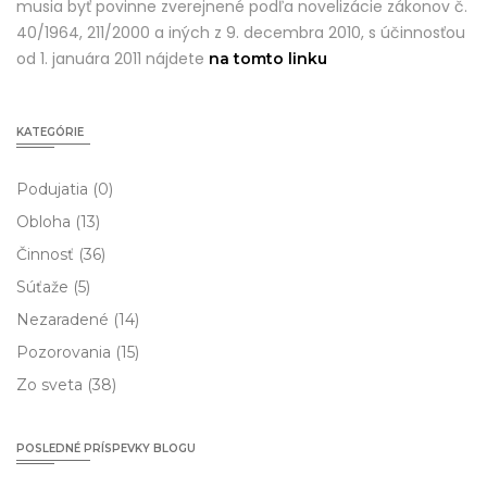
musia byť povinne zverejnené podľa novelizácie zákonov č.
40/1964, 211/2000 a iných z 9. decembra 2010, s účinnosťou
od 1. januára 2011 nájdete
na tomto linku
KATEGÓRIE
Podujatia
(0)
Obloha
(13)
Činnosť
(36)
Súťaže
(5)
Nezaradené
(14)
Pozorovania
(15)
Zo sveta
(38)
POSLEDNÉ PRÍSPEVKY BLOGU