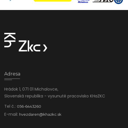
Adresa
Hrádok 1, 071 01 Michalovce,
Slovenská republika - vysunuté pracovisko KHaZKC
Tel č.:
056-6443260
E-mail:
hvezdaren@khazkc.sk