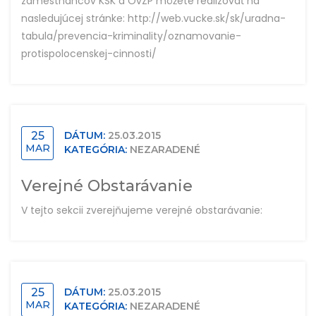
zamestnancov KSK a OvZP môžete realizovať na
nasledujúcej stránke: http://web.vucke.sk/sk/uradna-
tabula/prevencia-kriminality/oznamovanie-
protispolocenskej-cinnosti/
25
DÁTUM:
25.03.2015
MAR
KATEGÓRIA:
NEZARADENÉ
Verejné Obstarávanie
V tejto sekcii zverejňujeme verejné obstarávanie:
25
DÁTUM:
25.03.2015
MAR
KATEGÓRIA:
NEZARADENÉ