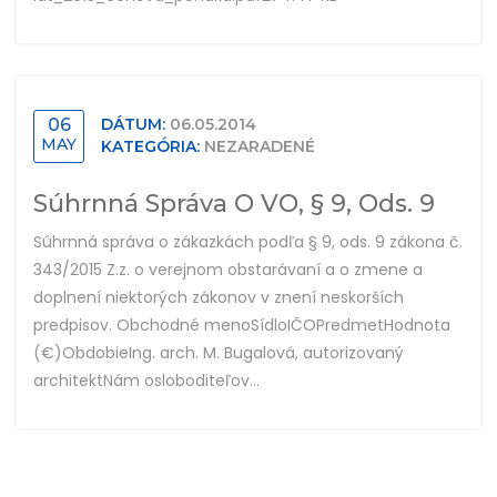
06
DÁTUM:
06.05.2014
MAY
KATEGÓRIA:
NEZARADENÉ
Súhrnná Správa O VO, § 9, Ods. 9
Súhrnná správa o zákazkách podľa § 9, ods. 9 zákona č.
343/2015 Z.z. o verejnom obstarávaní a o zmene a
doplnení niektorých zákonov v znení neskorších
predpisov. Obchodné menoSídloIČOPredmetHodnota
(€)ObdobieIng. arch. M. Bugalová, autorizovaný
architektNám osloboditeľov...