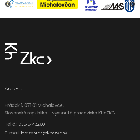
Adresa
Hrádok 1, 071 01 Michalovce,
Slovenská republika - vysunuté pracovisko KHaZKC
Tel č.:
056-6443260
E-mail:
hvezdaren@khazkc.sk