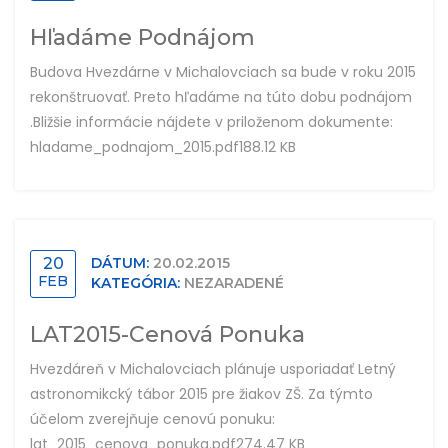
Hľadáme Podnájom
Budova Hvezdárne v Michalovciach sa bude v roku 2015
rekonštruovať. Preto hľadáme na túto dobu podnájom
.Bližšie informácie nájdete v priloženom dokumente:
hladame_podnajom_2015.pdf188.12 KB
20
DÁTUM:
20.02.2015
FEB
KATEGÓRIA:
NEZARADENÉ
LAT2015-Cenová Ponuka
Hvezdáreň v Michalovciach plánuje usporiadať Letný
astronomikcký tábor 2015 pre žiakov ZŠ. Za týmto
účelom zverejňuje cenovú ponuku:
lat_2015_cenova_ponuka.pdf274.47 KB