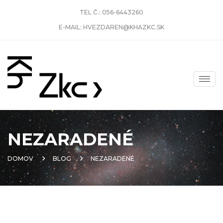
TEL Č.:
056-6443260
E-MAIL:
HVEZDAREN@KHAZKC.SK
NEZARADENÉ
DOMOV
BLOG
NEZARADENÉ